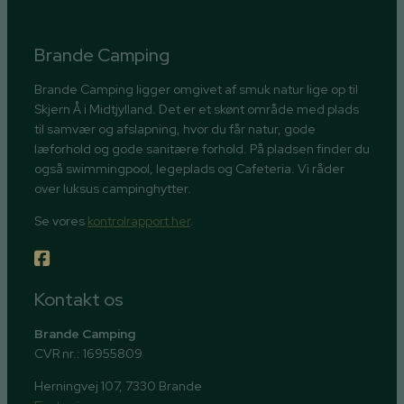
Brande Camping
Brande Camping ligger omgivet af smuk natur lige op til
Skjern Å i Midtjylland. Det er et skønt område med plads
til samvær og afslapning, hvor du får natur, gode
læforhold og gode sanitære forhold. På pladsen finder du
også swimmingpool, legeplads og Cafeteria. Vi råder
over luksus campinghytter.
Se vores
kontrolrapport her
.
Kontakt os
Brande Camping
CVR nr.: 16955809
Herningvej 107, 7330 Brande