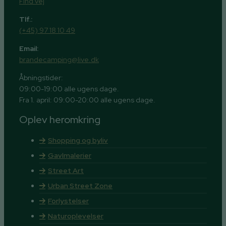
Find vej
Tlf.:
(+45) 97 18 10 49
Email:
brandecamping@live.dk
Åbningstider:
09:00-19:00 alle ugens dage.
Fra 1. april: 09:00-20:00 alle ugens dage.
Oplev heromkring
Shopping og byliv
Gavlmalerier
Street Art
Urban Street Zone
Forlystelser
Naturoplevelser