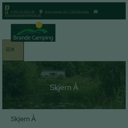
Hop
til
(+45) 97 18 10 49
Herningvej 107, 7330 Brande
brandecamping@live.dk
indhold
Menu
Skjern Å
Skjern Å