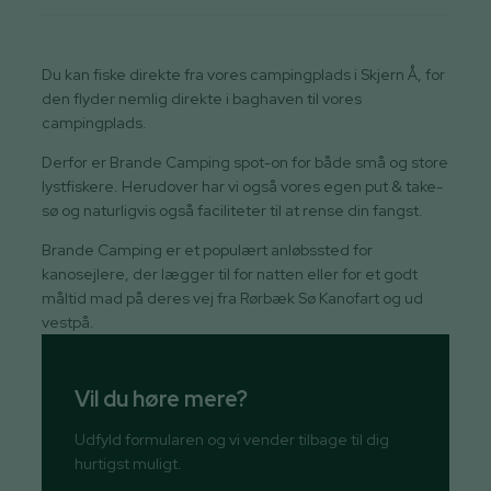
Du kan fiske direkte fra vores campingplads i Skjern Å, for
den flyder nemlig direkte i baghaven til vores
campingplads.
Derfor er Brande Camping spot-on for både små og store
lystfiskere. Herudover har vi også vores egen put & take-
sø og naturligvis også faciliteter til at rense din fangst.
Brande Camping er et populært anløbssted for
kanosejlere, der lægger til for natten eller for et godt
måltid mad på deres vej fra Rørbæk Sø Kanofart og ud
vestpå.
Vil du høre mere?
Udfyld formularen og vi vender tilbage til dig
hurtigst muligt.