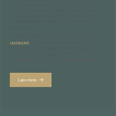
og på legepladsen summer det altid af liv. Her kan
børnene trygt lege, mens de voksne nyder en stille stund
på terrassen eller ved Skjern Å. Vi har fokus på
familievenlige faciliteter, der gør din ferie let og fuld af
gode minder.
Når sulten melder sig, kan du tage et smut forbi vores
restaurant
, hvor der serveres hjemmelavet mad med
smag af Danmark. Fra klassiske retter til dagens ret og
sprød softice fra Veddegaard – det er her, du samler
familien omkring et godt måltid i afslappede rammer.
Læs mere