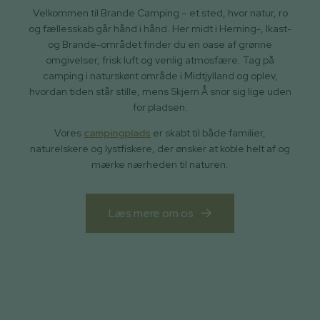
Velkommen til Brande Camping – et sted, hvor natur, ro
og fællesskab går hånd i hånd. Her midt i Herning-, Ikast-
og Brande-området finder du en oase af grønne
omgivelser, frisk luft og venlig atmosfære. Tag på
camping i naturskønt område i Midtjylland og oplev,
hvordan tiden står stille, mens Skjern Å snor sig lige uden
for pladsen.
Vores
campingplads
er skabt til både familier,
naturelskere og lystfiskere, der ønsker at koble helt af og
mærke nærheden til naturen.
Læs mere om os