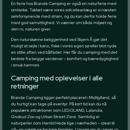
En ferie hos Brande Camping er også en naturferie med
omtanke. Takket være vores solcelleanlæg er vi næsten
selvforsynende med strøm, og du kan derfor holde ferie
med god samvittighed. Vi værner om både miljøet og
den ro, naturen giver.
Den naturskønne beliggenhed ved Skjern Å gør det
muligt at sejle i kano, fiske i vores egen sø eller blot nyde
en stille aften ved bålfadet. Her får du camping med det
bedste fra begge verdener – komfort og bæredygtighed
i smuk harmoni.
Camping med oplevelser i alle
retninger
Brande Camping ligger perfekt placeret i Midtjylland, så
du hurtigt kan tage på eventyr. På kort tid kan du nå
populære attraktioner som LEGOLAND, Lalandia,
Givskud Zoo og Urban Street Zone. Samtidig er
naturperler som Harrild Hede lige i nærheden – ideel til
gå- og cykelture for hele familien. Uanset om du søger ro