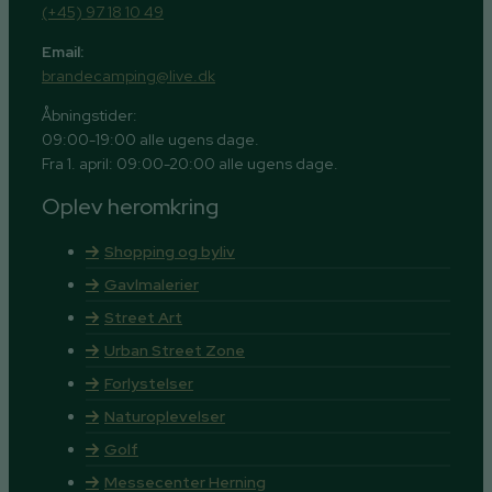
(+45) 97 18 10 49
Email:
brandecamping@live.dk
Åbningstider:
09:00-19:00 alle ugens dage.
Fra 1. april: 09:00-20:00 alle ugens dage.
Oplev heromkring
Shopping og byliv
Gavlmalerier
Street Art
Urban Street Zone
Forlystelser
Naturoplevelser
Golf
Messecenter Herning