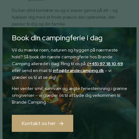
Du kan altid kontakte os og vi svarer gerne på alt – og
hjælper dig med at finde præcis den oplevelse, der
passer til dig og din familie.
Book din campingferie i dag
Vil du mærke roen, naturen og hyggen på nærmeste
hold? Så book din næste campingferie hos Brande
Camping allerede i dag. Ring til os på
(+45) 97 18 10 49
eller send en mail til
info@brandecamping.dk
– vi
glæder os til at se dig!
Her venter smil, samvær og ægte feriestemning i grønne
omgivelser – vi glæder os til at byde dig velkommen til
Brande Camping.
Kontakt os her