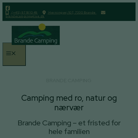
Hop
til
(+45) 97 18 10 49
Herningvej 107, 7330 Brande
brandecamping@live.dk
indhold
Menu
BRANDE CAMPING
Camping med ro, natur og
nærvær
Brande Camping – et fristed for
hele familien