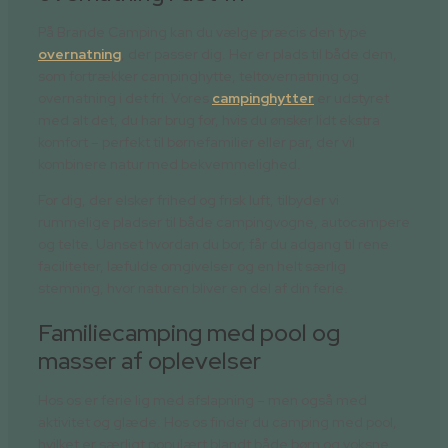
På Brande Camping kan du vælge præcis den type
overnatning
, der passer dig. Her er plads til både dem,
som fortrækker campinghytte, teltovernatning og
overnatning i det fri. Vores
campinghytter
er udstyret
med alt det, du har brug for, hvis du ønsker lidt ekstra
komfort – perfekt til børnefamilier eller par, der vil
kombinere natur med bekvemmelighed.
For dig, der elsker frihed og frisk luft, tilbyder vi
rummelige pladser til både campingvogne, autocampere
og telte. Uanset hvordan du bor, får du adgang til rene
faciliteter, læfulde omgivelser og en helt særlig
stemning, hvor naturen bliver en del af din ferie.
Familiecamping med pool og
masser af oplevelser
Hos os er ferie lig med afslapning – men også med
aktivitet og glæde. Hos os finder du camping med pool,
hvilket er særligt populært blandt både børn og voksne,