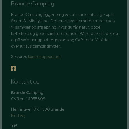
Brande Camping
Brande Camping ligger omgivet af smuk natur lige op til
Skjern Å i Midtjylland. Det er et skønt område med plads
til samvær og afslapning, hvor du får natur, gode
læforhold og gode sanitære forhold. På pladsen finder du
også swimmingpool, legeplads og Cafeteria. Vi råder
over luksus campinghytter.
Se vores
kontrolrapport her
.
Kontakt os
Brande Camping
CVR nr.: 16955809
Herningvej 107, 7330 Brande
Find vej
Tlf.: